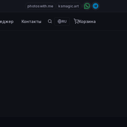
photoswith.me
ksmagic.art
еджер
Контакты
Корзина
RU