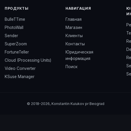
ПРОДУКТЫ
НАВИГАЦИЯ
Ю
И
BulleTTime
Главная
Pe
PhotoWall
Магазин
Te
Sender
Клиенты
Re
SuperZoom
Контакты
De
FortuneTeller
Юридическая
Re
информация
Cloud (Processing Units)
Se
Поиск
Video Converter
Se
KSuse Manager
© 2018-2026, Konstantin Kuiukov pr Beograd