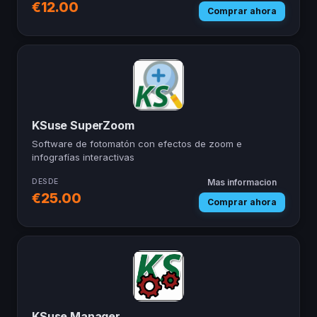
€12.00
Comprar ahora
KSuse SuperZoom
Software de fotomatón con efectos de zoom e
infografías interactivas
DESDE
Mas informacion
— KSuse SuperZ
€25.00
Comprar ahora
KSuse Manager