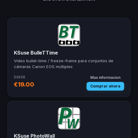
KSuse BulleTTime
Video bullet-time / freeze-frame para conjuntos de
cámaras Canon EOS múltiples
DESDE
Mas informacion
— KSuse BulleTT
€19.00
Comprar ahora
KSuse PhotoWall